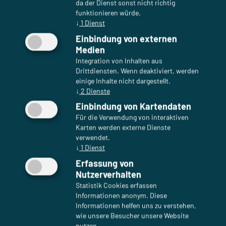
da der Dienst sonst nicht richtig
funktionieren würde.
Seit dem 29. April 2025 übernimmt Herr Dr.
↓
1
Dienst
Thomas Dalibor, bisher Director CTO, die
Einbindung von externen
Geschäftsführung bei der AVANCIS GmbH.
Medien
Integration von Inhalten aus
Dr. Dalibor startete bei AVANCIS in 2008 als
Drittdiensten. Wenn deaktiviert, werden
Entwicklungsingenieur im Bereich R&D und
einige Inhalte nicht dargestellt.
arbeitet seitdem zusammen mit seinem Team an
↓
2
Dienste
der kontinuierlichen Weiterentwicklung und
Einbindung von Kartendaten
Effizienzsteigerung der Dünnschichttechnologie,
Für die Verwendung von interaktiven
zunächst für die CIGS Dünnschichttechnologie und
Karten werden externe Dienste
aktuell auch für Dünnschicht-Tandemtechnologien
verwendet.
↓
1
Dienst
basierend auf CIGS und Perowskit Materialien. Wir
freuen uns auf eine weitere erfolgreiche
Erfassung von
Zusammenarbeit und sind überzeugt, dass er das
Nutzerverhalten
Unternehmen mit Weitsicht und Engagement
Statistik Cookies erfassen
Informationen anonym. Diese
führen wird.
Informationen helfen uns zu verstehen,
wie unsere Besucher unsere Website
Unser langjähriger Geschäftsführer, Herr
Helmut
nutzen.