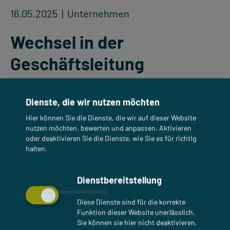
16.05.2025
| Unternehmen
Wechsel in der
Geschäftsleitung
Wir möchten Sie über eine wichtige Veränderung
Dienste, die wir nutzen möchten
in unserer Geschäftsführung informieren.
Hier können Sie die Dienste, die wir auf dieser Website
nutzen möchten, bewerten und anpassen. Aktivieren
oder deaktivieren Sie die Dienste, wie Sie es für richtig
halten.
Dr. Thomas Dalibor
Dienstbereitstellung
ist neuer Geschäftsführer
(immer erforderlich)
Diese Dienste sind für die korrekte
der AVANCIS GmbH
Funktion dieser Website unerlässlich.
Sie können sie hier nicht deaktivieren,