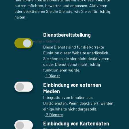
Leo Seidel
nutzen möchten, bewerten und anpassen. Aktivieren
Peter Kuczia
oder deaktivieren Sie die Dienste, wie Sie es für richtig
Uwe Richter/ Stulle und Bemme
halten.
Adobe Stock
Dienstbereitstellung
(immer erforderlich)
Diese Dienste sind für die korrekte
Funktion dieser Website unerlässlich.
Haftungsausschluss (Disclaimer)
Sie können sie hier nicht deaktivieren,
Haftung für Inhalte
da der Dienst sonst nicht richtig
Als Diensteanbieter sind wir gemäß § 7 Abs.1 TMG
funktionieren würde.
für eigene Inhalte auf diesen Seiten nach den
↓
1
Dienst
allgemeinen Gesetzen verantwortlich. Nach §§ 8 bis
Einbindung von externen
10 TMG sind wir als Diensteanbieter jedoch nicht
Medien
verpflichtet, übermittelte oder gespeicherte
Integration von Inhalten aus
Drittdiensten. Wenn deaktiviert, werden
fremde Informationen zu überwachen oder nach
einige Inhalte nicht dargestellt.
Umständen zu forschen, die auf eine rechtswidrige
↓
2
Dienste
Tätigkeit hinweisen. Verpflichtungen zur
Einbindung von Kartendaten
Entfernung oder Sperrung der Nutzung von