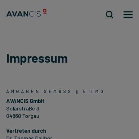
Mobiles Me
Mobiles Me
Mo
Impressum
ANGABEN GEMÄSS § 5 TMG
AVANCIS GmbH
Solarstraße 3
04860 Torgau
Vertreten durch
Dr. Thomas Dalibor