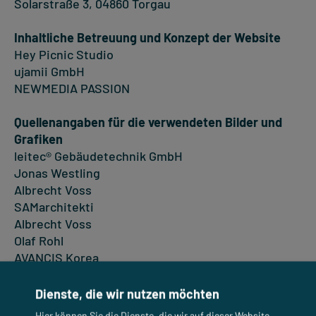
Solarstraße 3, 04860 Torgau
Inhaltliche Betreuung und Konzept der Website
Hey Picnic Studio
ujamii GmbH
NEWMEDIA PASSION
Quellenangaben für die verwendeten Bilder und
Grafiken
leitec® Gebäudetechnik GmbH
Jonas Westling
Albrecht Voss
SAMarchitekti
Albrecht Voss
Olaf Rohl
AVANCIS Korea
elektroBAU Dresden GmbH
SCHRAG Fassaden GmbH
Dienste, die wir nutzen möchten
Helmholtz-Zentrum Berlin
Hier können Sie die Dienste, die wir auf dieser Website