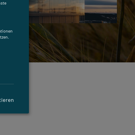
nste
ationen
tzen.
tieren