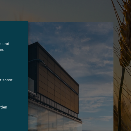
en und
en.
st sonst
erden