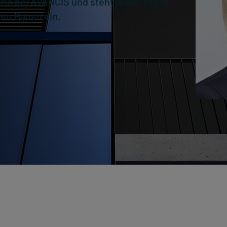
rin bei AVANCIS und steht jeden Tag in
gem Bauen ein.