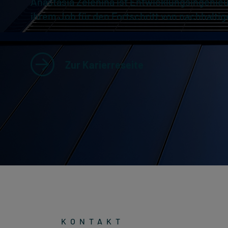
Anastasia Zelenina ist Entwicklungsingenieu
ihrem Job für den Fortschritt von nachhalti
Zur Karierreseite
KONTAKT