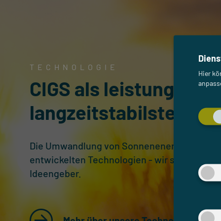
Diens
TECHNOLOGIE
Hier kö
CIGS als leistungsstä
anpasse
langzeitstabilstes Dü
Die Umwandlung von Sonnenenergie in Strom
entwickelten Technologien - wir sind Techno
Ideengeber.
Mehr über unsere Technologie