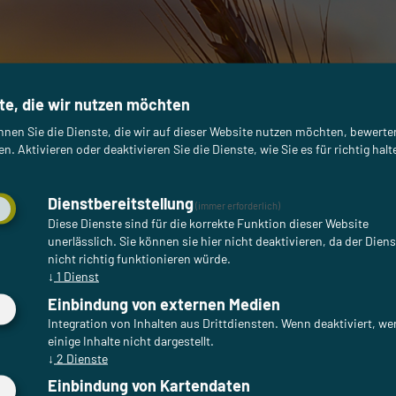
te, die wir nutzen möchten
nnen Sie die Dienste, die wir auf dieser Website nutzen möchten, bewert
rkstes und
n. Aktivieren oder deaktivieren Sie die Dienste, wie Sie es für richtig halt
nnschichtverfahren
Dienstbereitstellung
(immer erforderlich)
Diese Dienste sind für die korrekte Funktion dieser Website
unerlässlich. Sie können sie hier nicht deaktivieren, da der Dien
 ist eine der am weitesten
nicht richtig funktionieren würde.
↓
1
Dienst
logieführer, Innovationsträger und
Einbindung von externen Medien
Integration von Inhalten aus Drittdiensten. Wenn deaktiviert, w
einige Inhalte nicht dargestellt.
↓
2
Dienste
Einbindung von Kartendaten