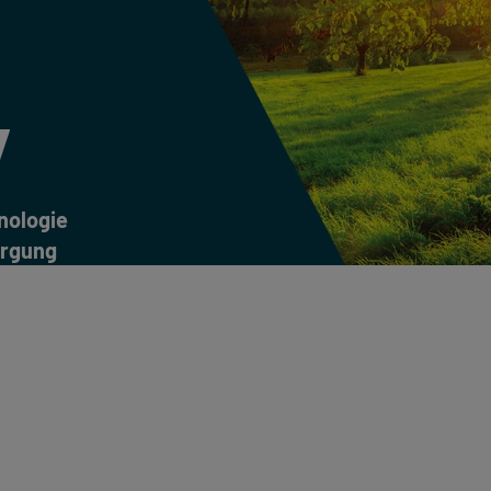
y
nologie
orgung