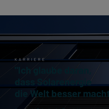
KARRIERE
"Ich glaube daran,
dass Solarenergie
die Welt besser macht