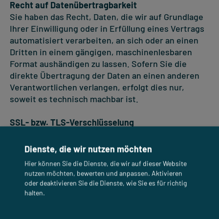
Recht auf Datenübertragbarkeit
Sie haben das Recht, Daten, die wir auf Grundlage
Ihrer Einwilligung oder in Erfüllung eines Vertrags
automatisiert verarbeiten, an sich oder an einen
Dritten in einem gängigen, maschinenlesbaren
Format aushändigen zu lassen. Sofern Sie die
direkte Übertragung der Daten an einen anderen
Verantwortlichen verlangen, erfolgt dies nur,
soweit es technisch machbar ist.
SSL- bzw. TLS-Verschlüsselung
Diese Seite nutzt aus Sicherheitsgründen und zum
Schutz der Übertragung vertraulicher Inhalte, wie
Dienste, die wir nutzen möchten
zum Beispiel Bestellungen oder Anfragen, die Sie
Hier können Sie die Dienste, die wir auf dieser Website
an uns als Seitenbetreiber senden, eine SSL-bzw.
nutzen möchten, bewerten und anpassen. Aktivieren
TLS-Verschlüsselung. Eine verschlüsselte
oder deaktivieren Sie die Dienste, wie Sie es für richtig
Verbindung erkennen Sie daran, dass die
halten.
Adresszeile des Browsers von “http://” auf
“https://” wechselt und an dem Schloss-Symbol in