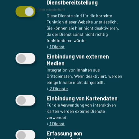
Dienstbereitstellung
Ihrer Browserzeile. Wenn die SSL- bzw. TLS-
(immer erforderlich)
Verschlüsselung aktiviert ist, können die Daten,
Diese Dienste sind für die korrekte
die Sie an uns übermitteln, nicht von Dritten
Funktion dieser Website unerlässlich.
mitgelesen werden.
Sie können sie hier nicht deaktivieren,
da der Dienst sonst nicht richtig
funktionieren würde.
Cookies
↓
1
Dienst
Die Internetseiten verwenden teilweise so
Einbindung von externen
genannte Cookies. Cookies richten auf Ihrem
Medien
Rechner keinen Schaden an und enthalten keine
Integration von Inhalten aus
Viren. Cookies dienen dazu, unser Angebot
Drittdiensten. Wenn deaktiviert, werden
nutzerfreundlicher, effektiver und sicherer zu
einige Inhalte nicht dargestellt.
machen. Cookies sind kleine Textdateien, die auf
↓
2
Dienste
Ihrem Rechner abgelegt werden und die Ihr
Einbindung von Kartendaten
Browser speichert.
Für die Verwendung von interaktiven
Karten werden externe Dienste
Die meisten der von uns verwendeten Cookies
verwendet.
↓
1
Dienst
sind so genannte „Session-Cookies“. Sie werden
nach Ende Ihres Besuchs automatisch gelöscht.
Erfassung von