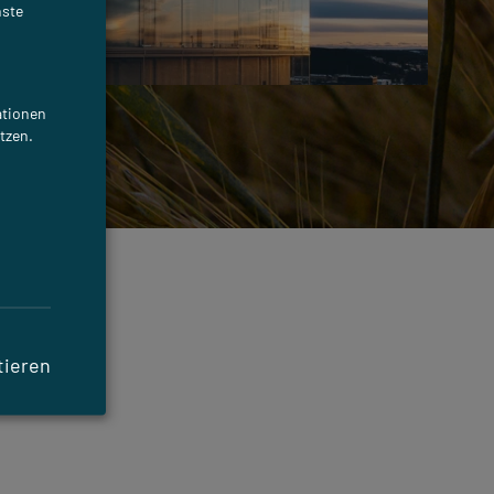
nste
ationen
tzen.
tieren