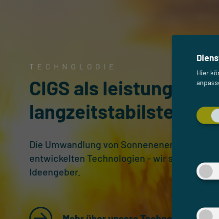
Diens
TECHNOLOGIE
Hier kö
CIGS als leistungsstä
anpasse
langzeitstabilstes Dü
Die Umwandlung von Sonnenenergie in Strom
entwickelten Technologien - wir sind Techno
Ideengeber.
Mehr über unsere Technologie