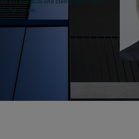
rin bei AVANCIS und steht jeden Tag in
gem Bauen ein.