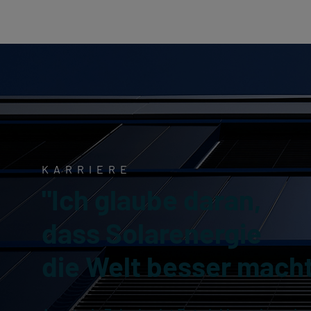
KARRIERE
"Ich glaube daran,
dass Solarenergie
die Welt besser macht