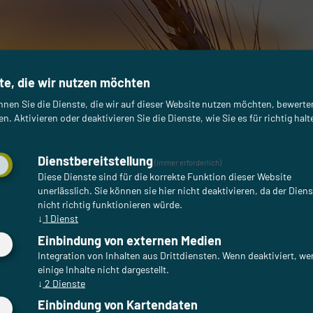
te, die wir nutzen möchten
nnen Sie die Dienste, die wir auf dieser Website nutzen möchten, bewert
rkstes und
n. Aktivieren oder deaktivieren Sie die Dienste, wie Sie es für richtig halt
nnschichtverfahren
Dienstbereitstellung
(immer erforderlich)
Diese Dienste sind für die korrekte Funktion dieser Website
unerlässlich. Sie können sie hier nicht deaktivieren, da der Dien
 ist eine der am weitesten
nicht richtig funktionieren würde.
↓
1
Dienst
logieführer, Innovationsträger und
Einbindung von externen Medien
Integration von Inhalten aus Drittdiensten. Wenn deaktiviert, w
einige Inhalte nicht dargestellt.
↓
2
Dienste
Einbindung von Kartendaten