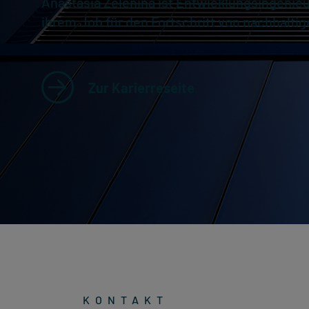
Anastasia Zelenina ist Entwicklungsingenieu
ihrem Job für den Fortschritt von nachhalti
Zur Karierreseite
KONTAKT