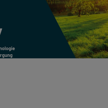
y
nologie
orgung