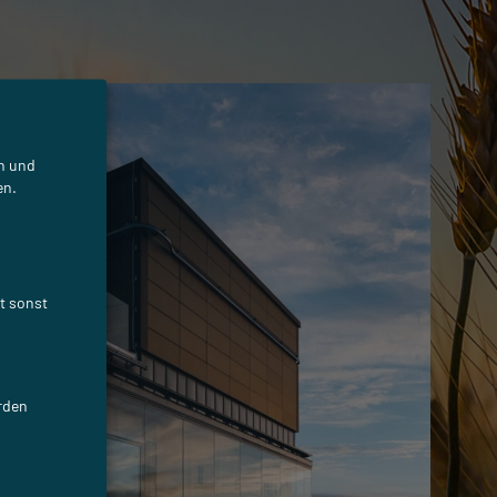
en und
en.
st sonst
erden