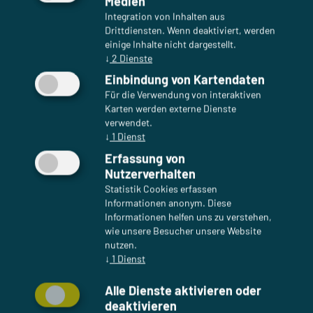
Medien
Integration von Inhalten aus
Drittdiensten. Wenn deaktiviert, werden
einige Inhalte nicht dargestellt.
08.02.2023 | Produkte
↓
2
Dienste
Produkteinführung SKALA
Einbindung von Kartendaten
Industry
Für die Verwendung von interaktiven
Karten werden externe Dienste
verwendet.
↓
1
Dienst
Erfassung von
Nutzerverhalten
Statistik Cookies erfassen
Informationen anonym. Diese
Informationen helfen uns zu verstehen,
wie unsere Besucher unsere Website
nutzen.
↓
1
Dienst
12.06.2020 | Produkte
Alle Dienste aktivieren oder
Mehr Farben, mehr Größen,
deaktivieren