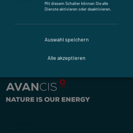
mehr Höhe - SKALA erhält
Mit diesem Schalter können Sie alle
Dienste aktivieren oder deaktivieren.
erneut die abZ
Auswahl speichern
Weitere Beiträge anzeigen
Alle akzeptieren
Unternehmen
Über AVANCIS